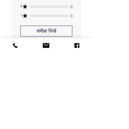
2
0
1
0
समीक्षा लिखें
सभी सितारे, सबसे
प्रासंगिक
2 समीक्षाएं
Tehniyat
•
14 जन॰ 2024
Shaikh
5 में से 5 स्टार के रूप में रेट किया गया।
Very good
Used it at Umrah and
loved it. Very soft and
effective.